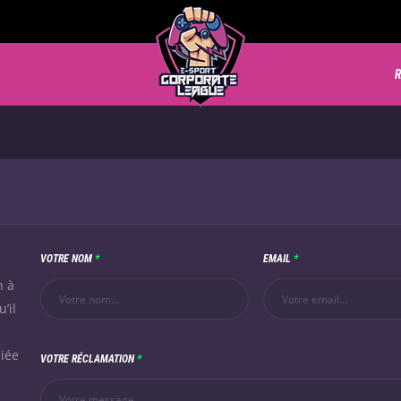
R
VOTRE NOM
*
EMAIL
*
n à
’il
iée
VOTRE RÉCLAMATION
*