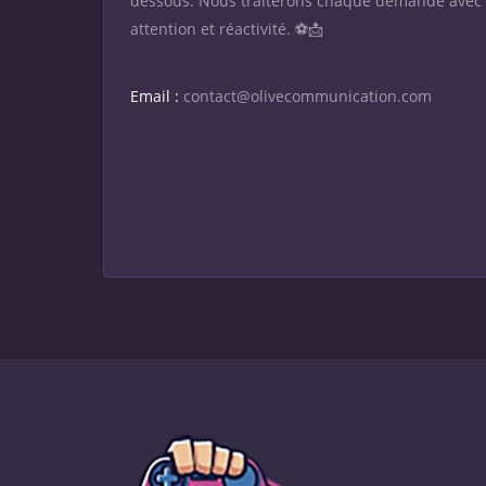
dessous. Nous traiterons chaque demande avec
attention et réactivité. ⚽📩
Email :
contact@olivecommunication.com