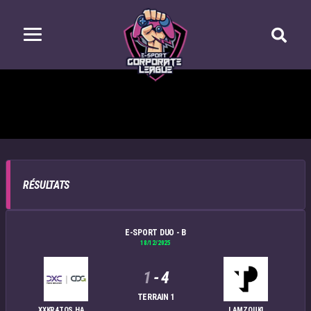
RÉSULTATS
E-SPORT DUO - B
18/12/2025
1
-
4
TERRAIN 1
XXKR4TOS HARWII
LAMZOUKI