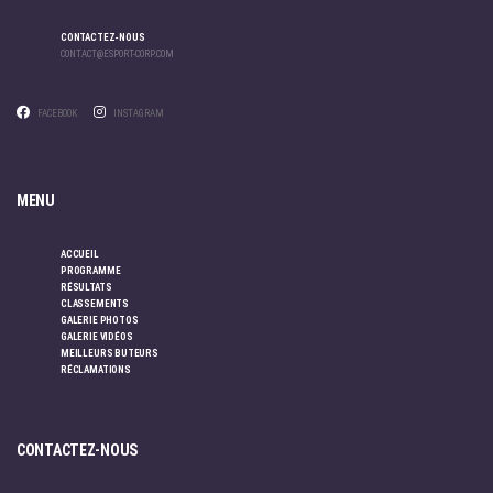
CONTACTEZ-NOUS
CONTACT@ESPORT-CORP.COM
FACEBOOK
INSTAGRAM
MENU
ACCUEIL
PROGRAMME
RÉSULTATS
CLASSEMENTS
GALERIE PHOTOS
GALERIE VIDÉOS
MEILLEURS BUTEURS
RÉCLAMATIONS
CONTACTEZ-NOUS