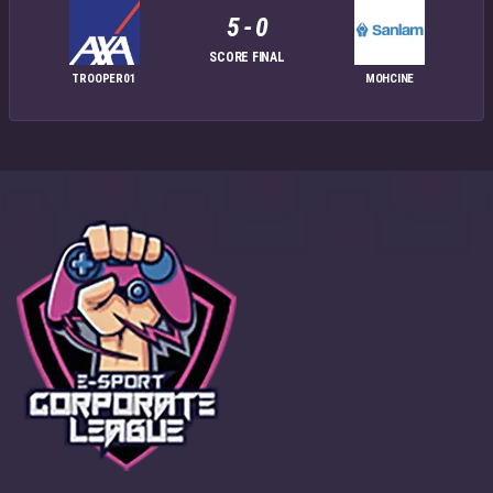
5
-
0
SCORE FINAL
TROOPER01
MOHCINE