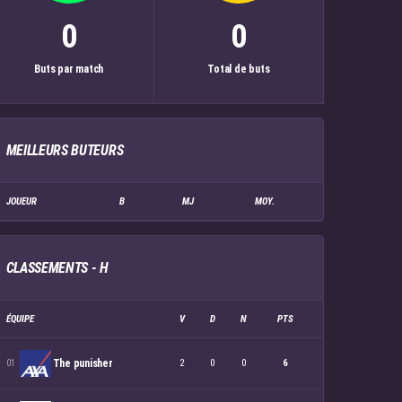
0
0
Buts par match
Total de buts
MEILLEURS BUTEURS
JOUEUR
B
MJ
MOY.
CLASSEMENTS - H
ÉQUIPE
V
D
N
PTS
The punisher
2
0
0
6