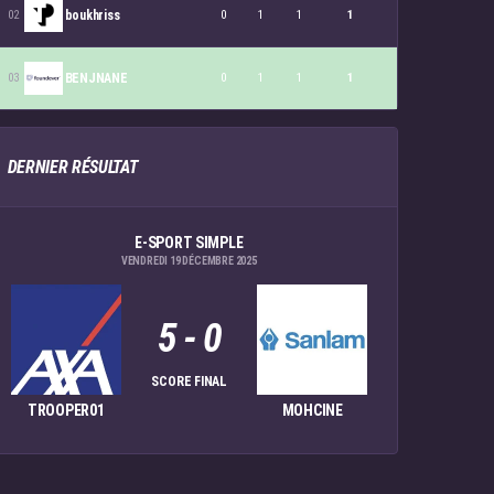
boukhriss
0
1
1
1
BENJNANE
0
1
1
1
DERNIER RÉSULTAT
E-SPORT SIMPLE
VENDREDI 19 DÉCEMBRE 2025
5
-
0
SCORE FINAL
TROOPER01
MOHCINE